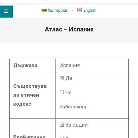
български
English
Primary
Атлас – Испания
Navigation
Menu
Държава
Испания
☒ Да
Съществува
☐ Не
ли етичен
кодекс
Забележка:
☒ За съдии
Брой етични