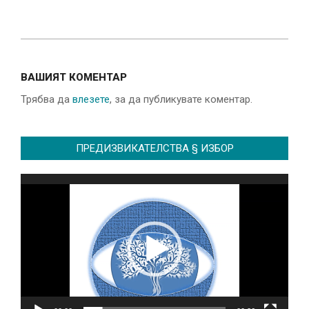
2023-
01-
ВАШИЯТ КОМЕНТАР
25
Трябва да
влезете
, за да публикувате коментар.
ПРЕДИЗВИКАТЕЛСТВА § ИЗБОР
Видео