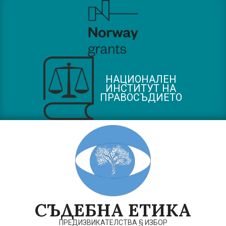
Skip
to
content
НАЦИОНАЛЕН
ИНСТИТУТ НА
ПРАВОСЪДИЕТО
СЪДЕБНА ЕТИКА
ПРЕДИЗВИКАТЕЛСТВА § ИЗБОР