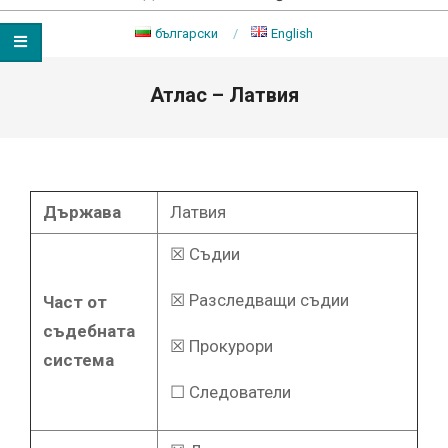
български
English
Primary
Атлас – Латвия
Navigation
Menu
Държава
Латвия
☒ Съдии
☒ Разследващи съдии
Част от
съдебната
☒ Прокурори
система
☐ Следователи