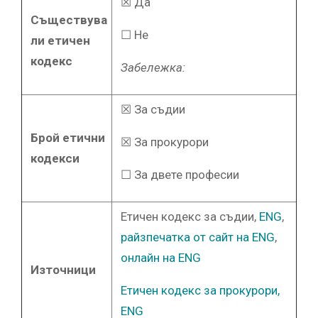
☒ Да
Съществува
☐ Не
ли етичен
кодекс
Забележка:
☒ За съдии
Брой етични
☒ За прокурори
кодекси
☐ За двете професии
Етичен кодекс за съдии,
ENG
,
райзпечатка от сайт на ENG
,
онлайн на ENG
Източници
Етичен кодекс за прокурори,
ENG