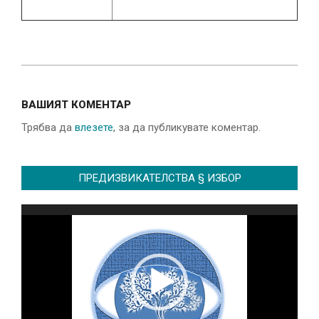
2023-
01-
ВАШИЯТ КОМЕНТАР
25
Трябва да
влезете
, за да публикувате коментар.
ПРЕДИЗВИКАТЕЛСТВА § ИЗБОР
Видео