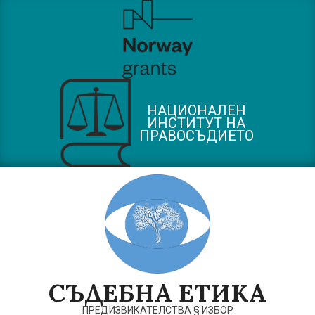
Skip
to
content
НАЦИОНАЛЕН
ИНСТИТУТ НА
ПРАВОСЪДИЕТО
СЪДЕБНА ЕТИКА
ПРЕДИЗВИКАТЕЛСТВА § ИЗБОР