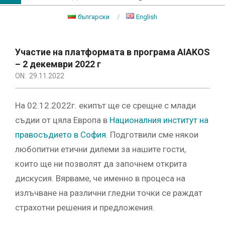
български
English
Primary
Navigation
Участие на платформата в програма AIAKOS
Menu
– 2 декември 2022 г
ON:
29.11.2022
На 02.12.2022г. екипът ще се срещне с млади
съдии от цяла Европа в
Националния институт на
правосъдието в София
. Подготвили сме някои
любопитни етични дилеми за нашите гости,
които ще ни позволят да започнем открита
дискусия. Вярваме, че именно в процеса на
излъчване на различни гледни точки се раждат
страхотни решения и предложения.