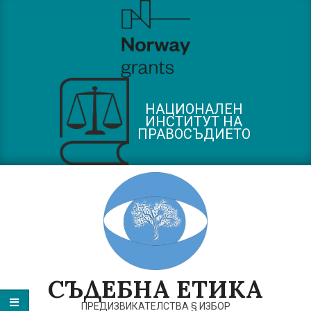
Skip
to
content
НАЦИОНАЛЕН
ИНСТИТУТ НА
ПРАВОСЪДИЕТО
СЪДЕБНА ЕТИКА
ПРЕДИЗВИКАТЕЛСТВА § ИЗБОР