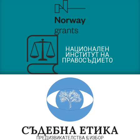
Skip
to
content
НАЦИОНАЛЕН
ИНСТИТУТ НА
ПРАВОСЪДИЕТО
СЪДЕБНА ЕТИКА
ПРЕДИЗВИКАТЕЛСТВА § ИЗБОР