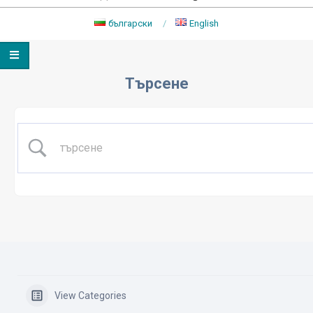
български
English
Primary
Navigation
Търсене
Menu
View Categories