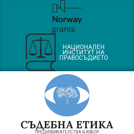
Skip
to
content
НАЦИОНАЛЕН
ИНСТИТУТ НА
ПРАВОСЪДИЕТО
СЪДЕБНА ЕТИКА
ПРЕДИЗВИКАТЕЛСТВА § ИЗБОР