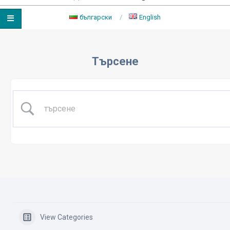
български
English
Primary
Navigation
Търсене
Menu
View Categories